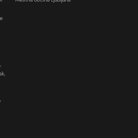
re
a
,
sk
,
v