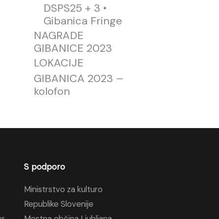
DSPS25 + 3 •
Gibanica Fringe
NAGRADE
GIBANICE 2023
LOKACIJE
GIBANICA 2023 –
kolofon
S podporo
Ministrstvo za kulturo
Republike Slovenije
er
Mestna občina Ljubljana