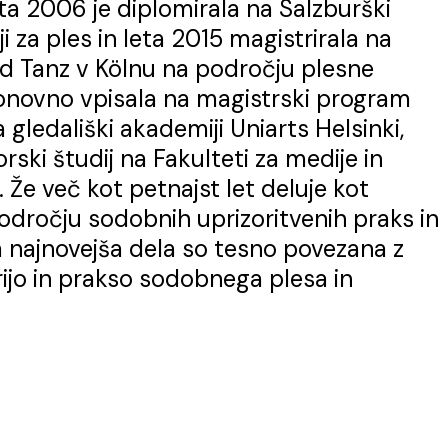
eta 2006 je diplomirala na Salzburški
 za ples in leta 2015 magistrirala na
d Tanz v Kölnu na področju plesne
 ponovno vpisala na magistrski program
ledališki akademiji Uniarts Helsinki,
rski študij na Fakulteti za medije in
Že več kot petnajst let deluje kot
dročju sodobnih uprizoritvenih praks in
 najnovejša dela so tesno povezana z
ijo in prakso sodobnega plesa in