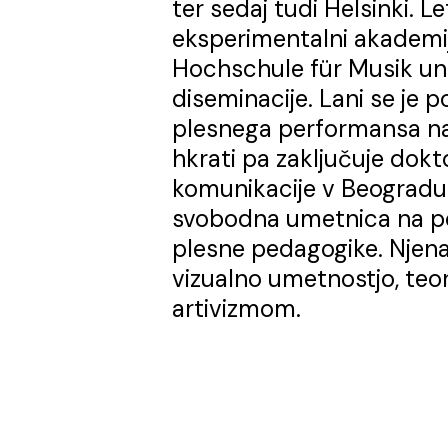
ter sedaj tudi Helsinki. L
eksperimentalni akademiji
Hochschule für Musik un
diseminacije. Lani se je
plesnega performansa na g
hkrati pa zaključuje dokto
komunikacije v Beogradu. 
svobodna umetnica na po
plesne pedagogike. Njena
vizualno umetnostjo, teor
artivizmom.