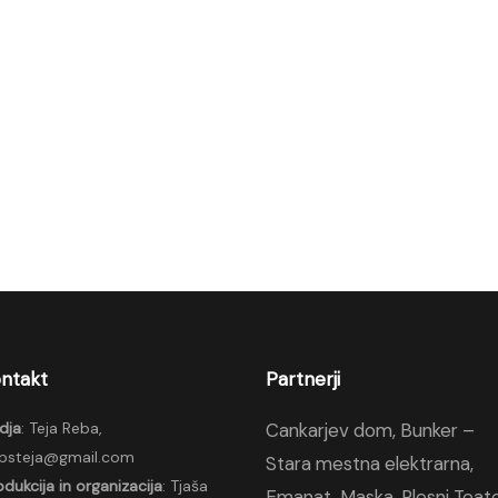
ntakt
Partnerji
dja
: Teja Reba,
Cankarjev dom
,
Bunker –
psteja@gmail.com
Stara mestna elektrarna
,
odukcija in organizacija
: Tjaša
Emanat
,
Maska
,
Plesni Teat