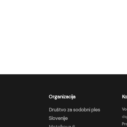
Organizacija
Ko
Društvo za sodobni ples
Vo
ds
Slovenije
Pr
Metelkova 6