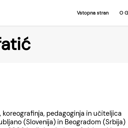
Vstopna stran
O G
atić
, koreografinja, pedagoginja in učiteljica
Ljubljano (Slovenija) in Beogradom (Srbija)