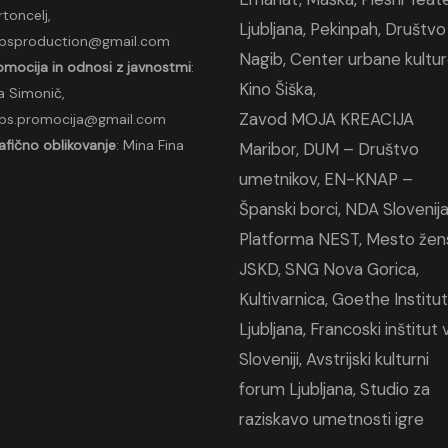
rtoncelj,
Ljubljana
,
Pekinpah
,
Društvo
psproduction@
gmail.com
Nagib
,
Center urbane kultu
omocija in odnosi z javnostmi
:
Kino Šiška,
a Simonič,
Zavod
MOJA
KREACIJA
ps.promocija@gmail.
com
afično oblikovanje
: Mina Fina
Maribor
,
DUM – Društvo
umetnikov
,
EN-KNAP –
Španski borci
,
NDA Slovenij
Platforma NEST
,
Mesto žen
JSKD
,
SNG Nova Gorica
,
Kultivarnica
,
Goethe Institut
Ljubljana
,
Francoski inštitut 
Sloveniji
,
Avstrijski kulturni
forum Ljubljana
,
Studio za
raziskavo umetnosti igre