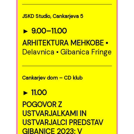
JSKD Studio, Cankarjeva 5
► 9.00–11.00
ARHITEKTURA MEHKOBE
•
Delavnica • Gibanica Fringe
Cankarjev dom – CD klub
► 11.00
POGOVOR Z
USTVARJALKAMI IN
USTVARJALCI PREDSTAV
GIBANICE 2023: V