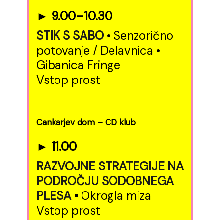
► 9.00–10.30
STIK S SABO
• Senzorično
potovanje / Delavnica •
Gibanica Fringe
Vstop prost
Cankarjev dom – CD klub
► 11.00
RAZVOJNE STRATEGIJE NA
PODROČJU SODOBNEGA
PLESA
•
Okrogla miza
Vstop prost