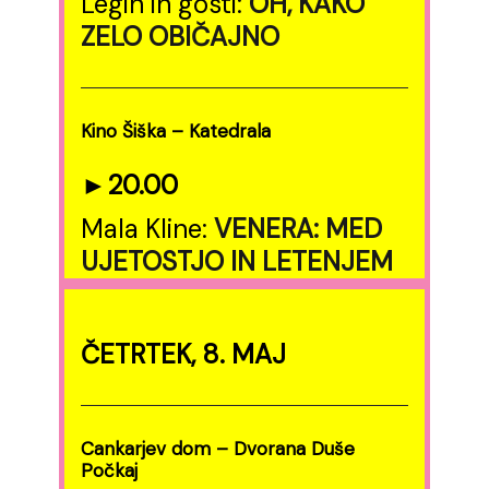
Legin in gosti:
OH, KAKO
ZELO OBIČAJNO
Kino Šiška – Katedrala
►20.00
Mala Kline:
VENERA: MED
UJETOSTJO IN LETENJEM
ČETRTEK, 8. MAJ
Cankarjev dom – Dvorana Duše
Počkaj