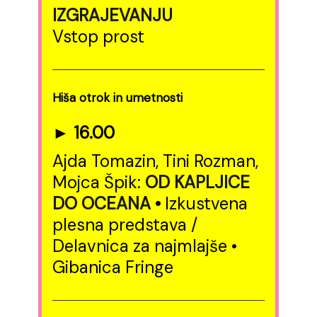
IZGRAJEVANJU
Vstop prost
Hiša otrok in umetnosti
► 16.00
Ajda Tomazin, Tini Rozman,
Mojca Špik:
OD KAPLJICE
DO OCEANA
•
Izkustvena
plesna predstava /
Delavnica za najmlajše •
Gibanica Fringe