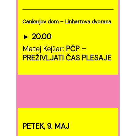
Cankarjev dom – Linhartova dvorana
► 20.00
Matej Kejžar:
PČP –
PREŽIVLJATI ČAS PLESAJE
PETEK, 9. MAJ